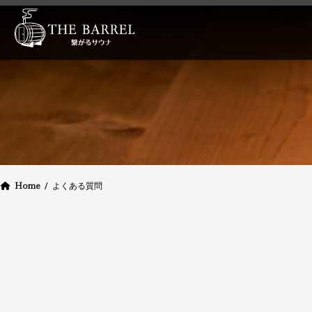
内
容
を
ス
キ
ッ
プ
Home
よくある質問